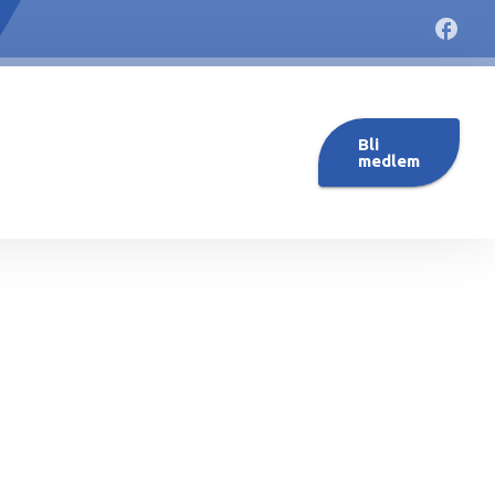
Bli
medlem