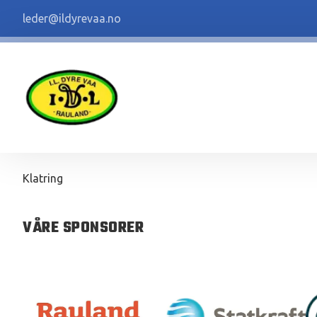
leder@ildyrevaa.no
Klatring
VÅRE SPONSORER